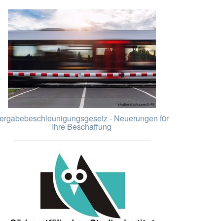
ergabebeschleunigungsgesetz - Neuerungen für
Ihre Beschaffung