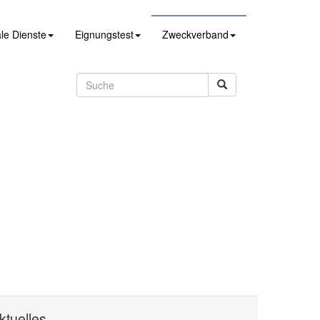
le Dienste
Eignungstest
Zweckverband
ktuelles