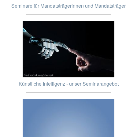
Seminare für Mandatsträgerinnen und Mandatsträger
Künstliche Intelligenz - unser Seminarangebot