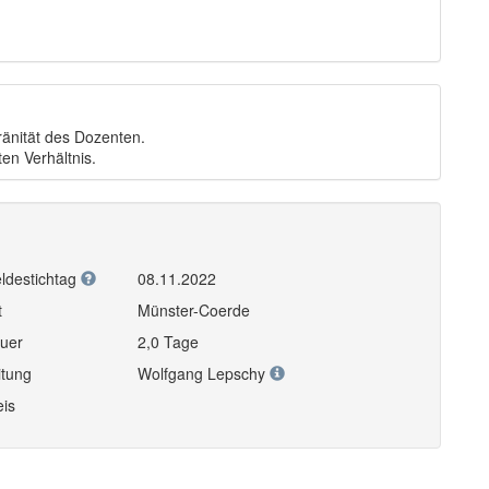
ränität des Dozenten.
en Verhältnis.
ldestichtag
08.11.2022
t
Münster-Coerde
uer
2,0 Tage
itung
Wolfgang Lepschy
eis