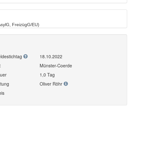
 AsylG, FreizügG/EU)
ldestichtag
18.10.2022
t
Münster-Coerde
uer
1,0 Tag
itung
Oliver Röhr
eis