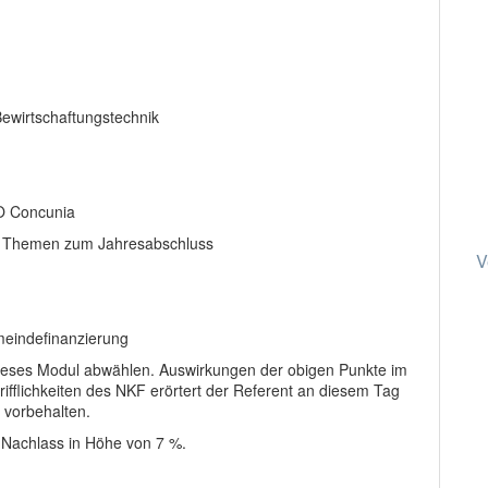
wirtschaftungstechnik
O Concunia
le Themen zum Jahresabschluss
V
meindefinanzierung
 dieses Modul abwählen. Auswirkungen der obigen Punkte im
fflichkeiten des NKF erörtert der Referent an diesem Tag
n vorbehalten.
n Nachlass in Höhe von 7 %.