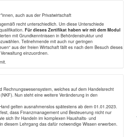
r*innen, auch aus der Privatwirtschaft
sgemäß recht unterschiedlich. Um diese Unterschiede
ualifikation.
Für dieses Zertifikat haben wir mit dem Modul
sierten mit Grundkenntnissen in Behördenstruktur und
bzuwählen. Teilnehmende mit auch nur geringen
euen“ aus der freien Wirtschaft fällt es nach dem Besuch dieses
n Verwaltung einzuordnen.
mit.
nd Rechnungswesensystem, welches auf dem Handelsrecht
KF). Nun steht eine weitere Veränderung in den
n Hand gelten ausnahmenslos spätestens ab dem 01.01.2023.
beit fest, dass Finanzmanagement und Besteuerung nicht nur
ie sich Ihr Handeln im komplexen Haushalts- und
n diesem Lehrgang das dafür notwendige Wissen erwerben.