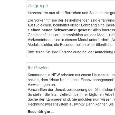
Zielgruppe
Interessierte aus allen Bereichen und Seiteneinsteige
Die Vorkenntnisse der Teilnehmenden sind erfahrung
auszugleichen, beinhaltet dieser Lehrgang eine Basisq
1 einen neuen Schwerpunkt gesetzt!
Allen Interes
Gemeindefinanzierung empfehlen wir, das Modul 1 a
Vorkenntnissen sind in diesem Modul unterfordert! „N
Moduls leichter, die Besonderheiten einer öffentliche
Bitte teilen Sie Ihre Entscheidung bei der Anmeldung 
Ihr Gewinn
Kommunen in NRW arbeiten mit einem Haushalts- u
basiert, dem "Neue Kommunale Finanzmanagement" (N
Verwaltungen an.
Vorschriften der Umsatzbesteuerung der öffentliche
So stellen Sie jetzt vielleicht bei Ihrer täglichen Ar
Sache der Kämmerei sind. Sie möchten nun wissen, w
Rechnungswesensystem auswirkt? Dann können Sie i
Beschäftigte
...