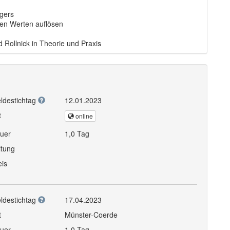
gers
enen Werten auflösen
 Rollnick in Theorie und Praxis
ldestichtag
12.01.2023
t
online
uer
1,0 Tag
itung
eis
ldestichtag
17.04.2023
t
Münster-Coerde
uer
1,0 Tag