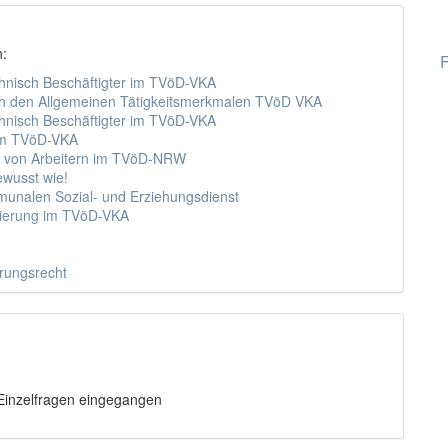
n:
F
hnisch Beschäftigter im TVöD-VKA
ch den Allgemeinen Tätigkeitsmerkmalen TVöD VKA
hnisch Beschäftigter im TVöD-VKA
 im TVöD-VKA
n von Arbeitern im TVöD-NRW
ewusst wie!
unalen Sozial- und Erziehungsdienst
pierung im TVöD-VKA
rungsrecht
f Einzelfragen eingegangen