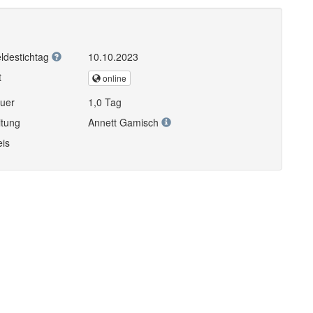
ldestichtag
10.10.2023
t
online
uer
1,0 Tag
itung
Annett Gamisch
eis