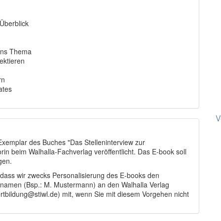
 Überblick
 ins Thema
ektieren
rn
ates
V
 Exemplar des Buches "Das Stelleninterview zur
orin beim Walhalla-Fachverlag veröffentlicht. Das E-book soll
gen.
, dass wir zwecks Personalisierung des E-books den
namen (Bsp.: M. Mustermann) an den Walhalla Verlag
fortbildung@stiwl.de) mit, wenn Sie mit diesem Vorgehen nicht