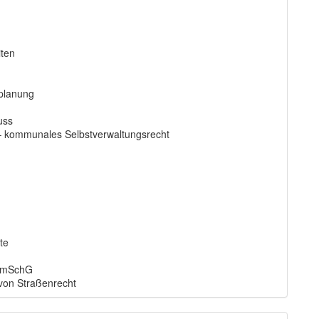
iten
planung
uss
– kommunales Selbstverwaltungsrecht
te
BImSchG
von Straßenrecht