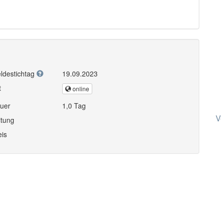
ldestichtag
19.09.2023
t
online
uer
1,0 Tag
V
itung
eis