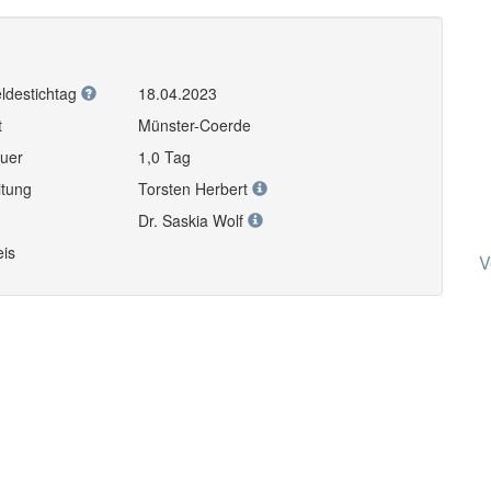
ldestichtag
18.04.2023
t
Münster-Coerde
uer
1,0 Tag
itung
Torsten Herbert
Dr. Saskia Wolf
eis
V