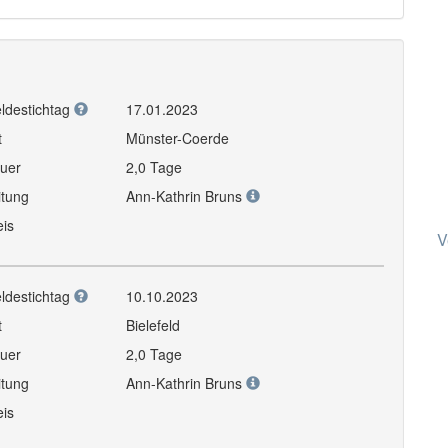
ldestichtag
17.01.2023
t
Münster-Coerde
uer
2,0 Tage
itung
Ann-Kathrin Bruns
eis
V
ldestichtag
10.10.2023
t
Bielefeld
uer
2,0 Tage
itung
Ann-Kathrin Bruns
eis