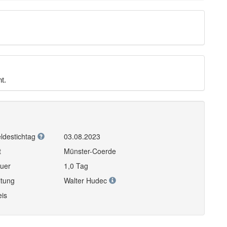
t.
ldestichtag
03.08.2023
t
Münster-Coerde
uer
1,0 Tag
itung
Walter Hudec
eis