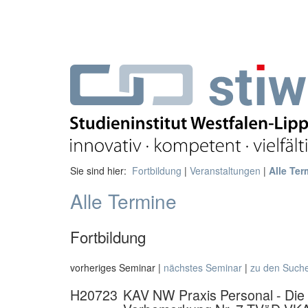
Sie sind hier:
Fortbildung
|
Veranstaltungen
|
Alle Ter
Alle Termine
Fortbildung
vorheriges Seminar |
nächstes Seminar
|
zu den Such
H20723
KAV NW Praxis Personal - Die 