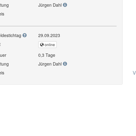
itung
Jürgen Dahl
eis
ldestichtag
29.09.2023
t
online
uer
0,3 Tage
itung
Jürgen Dahl
V
eis