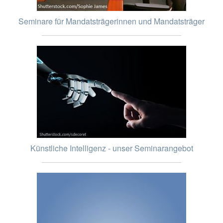
Seminare für Mandatsträgerinnen und Mandatsträger
Künstliche Intelligenz - unser Seminarangebot