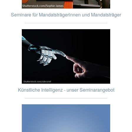
Seminare für Mandatsträgerinnen und Mandatsträger
Künstliche Intelligenz - unser Seminarangebot