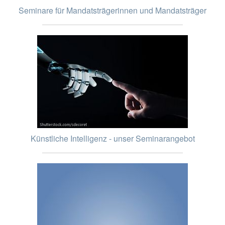
Seminare für Mandatsträgerinnen und Mandatsträger
Künstliche Intelligenz - unser Seminarangebot