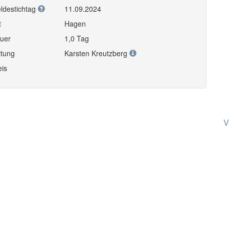
ldestichtag
11.09.2024
t
Hagen
uer
1,0 Tag
itung
Karsten Kreutzberg
eis
V