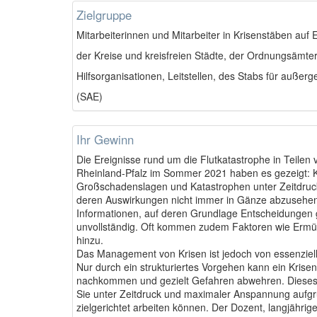
Zielgruppe
Mitarbeiterinnen und Mitarbeiter in Krisenstäben au
der Kreise und kreisfreien Städte, der Ordnungsämte
Hilfsorganisationen, Leitstellen, des Stabs für außer
(SAE)
Ihr Gewinn
Die Ereignisse rund um die Flutkatastrophe in Teilen
Rheinland-Pfalz im Sommer 2021 haben es gezeigt: K
Großschadenslagen und Katastrophen unter Zeitdruck
deren Auswirkungen nicht immer in Gänze abzusehen 
Informationen, auf deren Grundlage Entscheidungen g
unvollständig. Oft kommen zudem Faktoren wie Ermü
hinzu.
Das Management von Krisen ist jedoch von essenziell
Nur durch ein strukturiertes Vorgehen kann ein Krise
nachkommen und gezielt Gefahren abwehren. Dieses 
Sie unter Zeitdruck und maximaler Anspannung aufgr
zielgerichtet arbeiten können. Der Dozent, langjähriger 