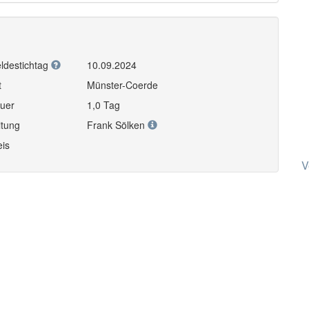
ldestichtag
10.09.2024
t
Münster-Coerde
uer
1,0 Tag
itung
Frank Sölken
eis
V