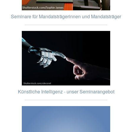
Seminare für Mandatsträgerinnen und Mandatsträger
Künstliche Intelligenz - unser Seminarangebot