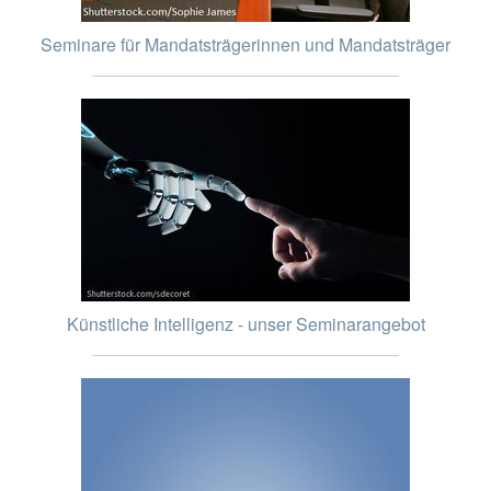
Seminare für Mandatsträgerinnen und Mandatsträger
Künstliche Intelligenz - unser Seminarangebot