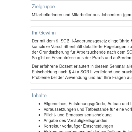
Zielgruppe
Mitarbeiterinnen und Mitarbeiter aus Jobcentern (ge
Ihr Gewinn
Der mit dem 9. SGB II-Änderungsgesetz eingeführte § 4
komplexe Vorschrift enthält detaillierte Regelungen 
der Grundsicherung für Arbeitsuchende nach dem SGB 
So gibt es Erkenntnisse aus der Praxis und außerde
Der erfahrene Dozent erläutert in diesem Seminar all
Entscheidung nach § 41a SGB II vertiefend und praxis
Probleme bei der Anwendung und auf Ihre Fragen ausf
Inhalte
Allgemeines, Entstehungsgründe, Aufbau und I
Voraussetzungen und Tatbestände für eine vor
Pflicht- und Ermessensentscheidung
Angabe des Vorläufigkeitsgrundes
Korrektur vorläufiger Entscheidungen
Einkommensprognose bei der vorläufigen Ents