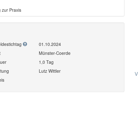
 zur Praxis
ldestichtag
01.10.2024
t
Münster-Coerde
uer
1,0 Tag
itung
Lutz Wittler
V
eis