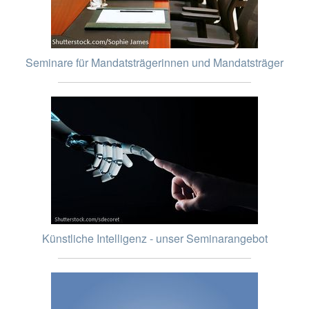
Seminare für Mandatsträgerinnen und Mandatsträger
Künstliche Intelligenz - unser Seminarangebot