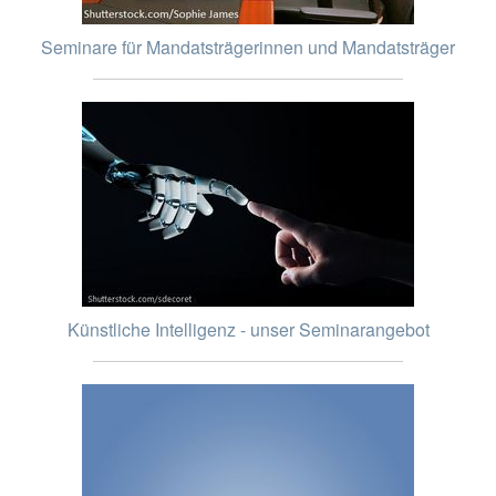
Seminare für Mandatsträgerinnen und Mandatsträger
Künstliche Intelligenz - unser Seminarangebot