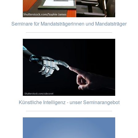
Seminare für Mandatsträgerinnen und Mandatsträger
Künstliche Intelligenz - unser Seminarangebot