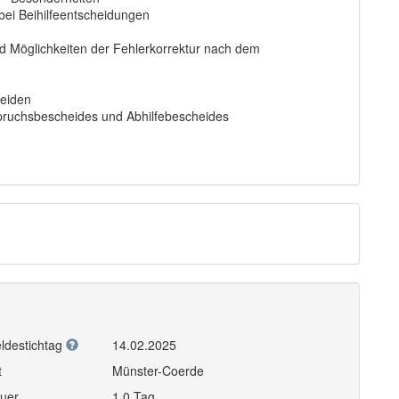
bei Beihilfeentscheidungen
d Möglichkeiten der Fehlerkorrektur nach dem
eiden
pruchsbescheides und Abhilfebescheides
ldestichtag
14.02.2025
t
Münster-Coerde
uer
1,0 Tag