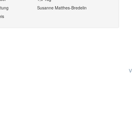
itung
Susanne Matthes-Bredelin
eis
V