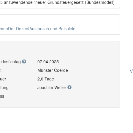
025 anzuwendende "neue" Grundsteuergesetz (Bundesmodell)
ThemenDer DozentAustausch und Beispiele
ldestichtag
07.04.2025
t
Münster-Coerde
V
uer
2,0 Tage
itung
Joachim Weiler
eis