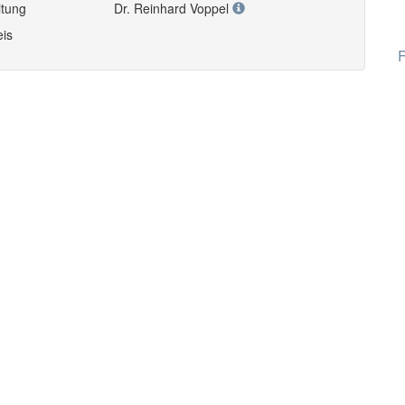
itung
Dr. Reinhard Voppel
eis
F