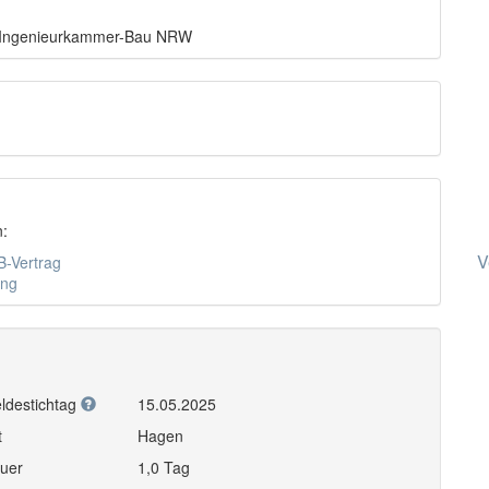
r Ingenieurkammer-Bau NRW
n:
V
-Vertrag
ung
ldestichtag
15.05.2025
t
Hagen
uer
1,0 Tag