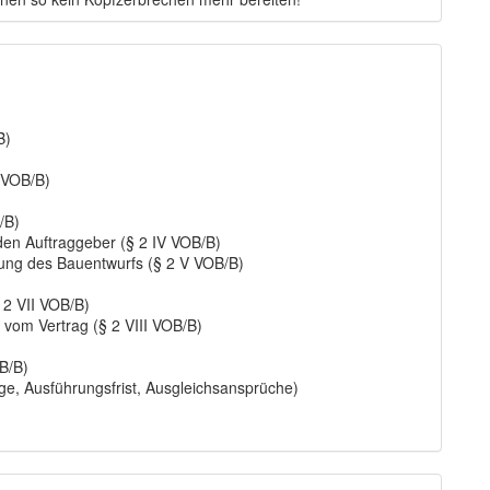
B)
 VOB/B)
/B)
en Auftraggeber (§ 2 IV VOB/B)
ung des Bauentwurfs (§ 2 V VOB/B)
 2 VII VOB/B)
 vom Vertrag (§ 2 VIII VOB/B)
B/B)
e, Ausführungsfrist, Ausgleichsansprüche)