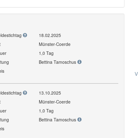
ldestichtag
18.02.2025
t
Münster-Coerde
uer
1,0 Tag
itung
Bettina Tamoschus
eis
V
ldestichtag
13.10.2025
t
Münster-Coerde
uer
1,0 Tag
itung
Bettina Tamoschus
eis