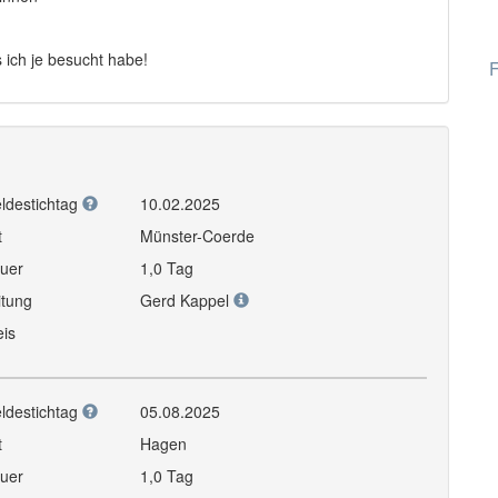
s ich je besucht habe!
F
ldestichtag
10.02.2025
t
Münster-Coerde
uer
1,0 Tag
itung
Gerd Kappel
eis
ldestichtag
05.08.2025
t
Hagen
uer
1,0 Tag