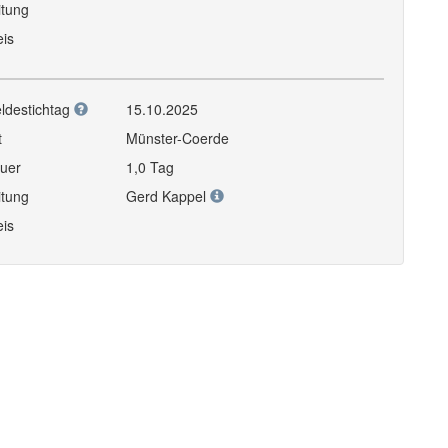
itung
eis
ldestichtag
15.10.2025
t
Münster-Coerde
uer
1,0 Tag
itung
Gerd Kappel
eis