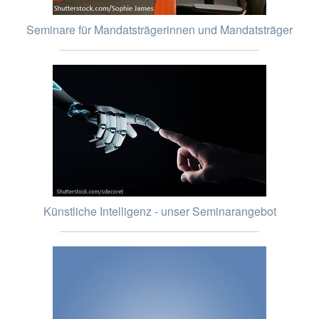
Seminare für Mandatsträgerinnen und Mandatsträger
Künstliche Intelligenz - unser Seminarangebot