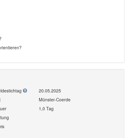
?
rientieren?
ldestichtag
20.05.2025
t
Münster-Coerde
uer
1,0 Tag
itung
eis