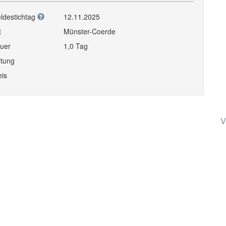
ldestichtag
12.11.2025
t
Münster-Coerde
uer
1,0 Tag
itung
eis
V