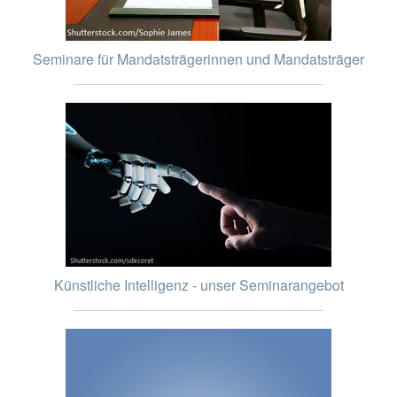
Seminare für Mandatsträgerinnen und Mandatsträger
Künstliche Intelligenz - unser Seminarangebot