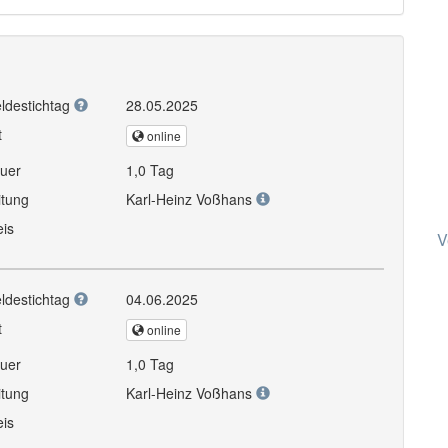
ldestichtag
28.05.2025
t
online
uer
1,0 Tag
itung
Karl-Heinz Voßhans
eis
V
ldestichtag
04.06.2025
t
online
uer
1,0 Tag
itung
Karl-Heinz Voßhans
eis