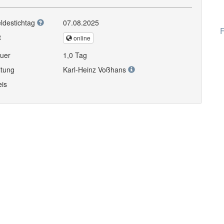
ldestichtag
07.08.2025
F
t
online
uer
1,0 Tag
itung
Karl-Heinz Voßhans
eis