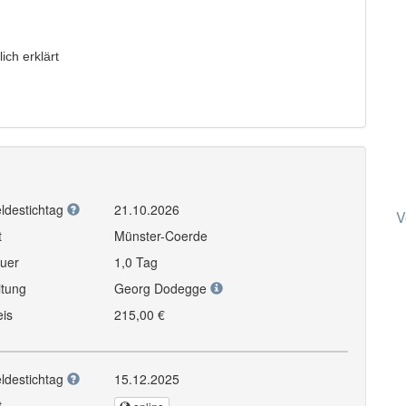
ich erklärt
ldestichtag
21.10.2026
V
t
Münster-Coerde
uer
1,0 Tag
itung
Georg Dodegge
eis
215,00 €
ldestichtag
15.12.2025
t