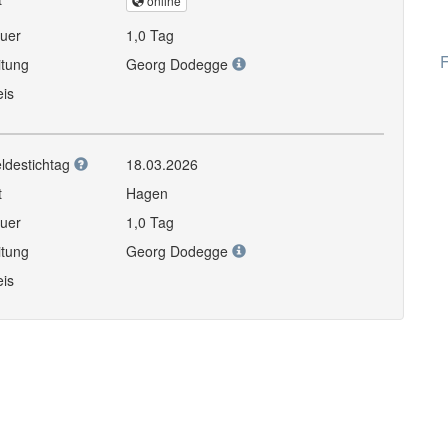
online
uer
1,0 Tag
F
itung
Georg Dodegge
eis
ldestichtag
18.03.2026
t
Hagen
uer
1,0 Tag
itung
Georg Dodegge
eis