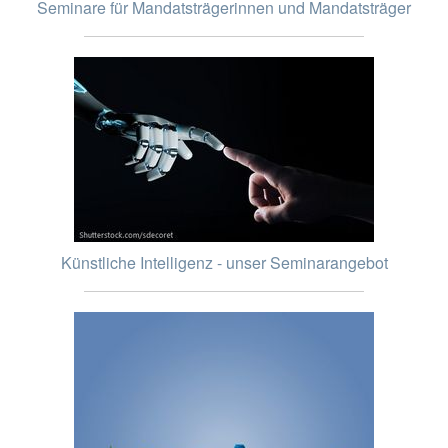
Seminare für Mandatsträgerinnen und Mandatsträger
Künstliche Intelligenz - unser Seminarangebot