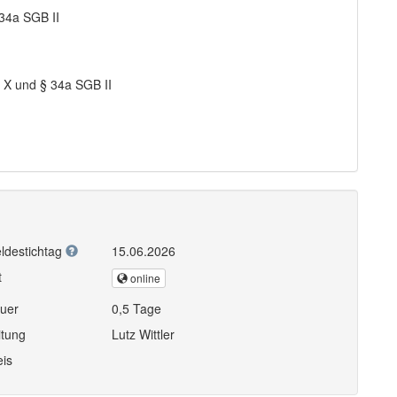
34a SGB II
X und § 34a SGB II
ldestichtag
15.06.2026
t
online
uer
0,5 Tage
itung
Lutz Wittler
eis