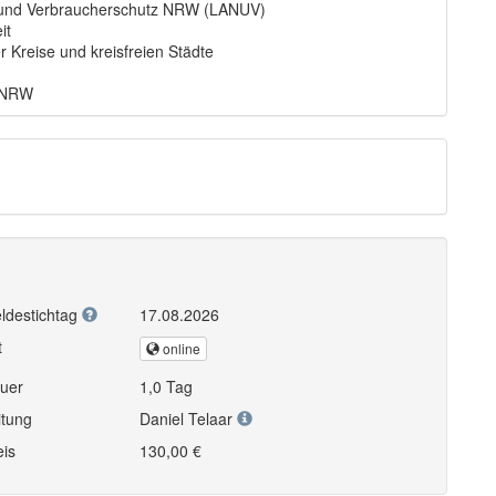
 und Verbraucherschutz NRW (LANUV)
it
r Kreise und kreisfreien Städte
n NRW
ldestichtag
17.08.2026
t
online
uer
1,0 Tag
itung
Daniel Telaar
eis
130,00 €