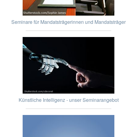
Seminare für Mandatsträgerinnen und Mandatsträger
Künstliche Intelligenz - unser Seminarangebot