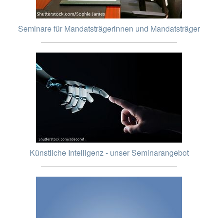
Seminare für Mandatsträgerinnen und Mandatsträger
Künstliche Intelligenz - unser Seminarangebot