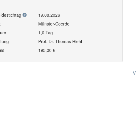
ldestichtag
19.08.2026
t
Münster-Coerde
uer
1,0 Tag
itung
Prof. Dr. Thomas Riehl
eis
195,00 €
V