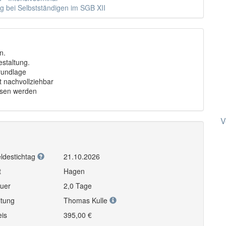
 bei Selbstständigen im SGB XII
n.
estaltung.
rundlage
t nachvollziehbar
ssen werden
V
ldestichtag
21.10.2026
t
Hagen
uer
2,0 Tage
itung
Thomas Kulle
eis
395,00 €