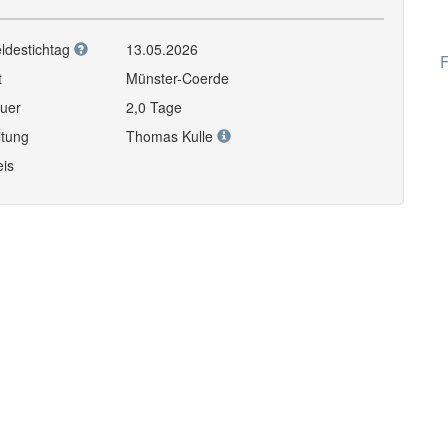
ldestichtag
13.05.2026
F
t
Münster-Coerde
uer
2,0 Tage
itung
Thomas Kulle
eis