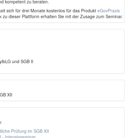
nd kompetent zu beraten.
eit sich für drei Monate kostenlos für das Produkt
eGovPraxis
nk zu dieser Plattform erhalten Sie mit der Zusage zum Seminar.
sylbLG und SGB II
SGB XII
n:
liche Prüfung im SGB XII
- Intensivseminar