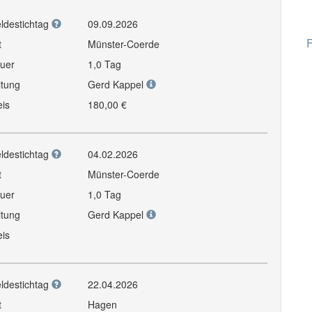
ldestichtag
09.09.2026
F
t
Münster-Coerde
uer
1,0 Tag
itung
Gerd Kappel
eis
180,00 €
ldestichtag
04.02.2026
t
Münster-Coerde
uer
1,0 Tag
itung
Gerd Kappel
eis
ldestichtag
22.04.2026
t
Hagen