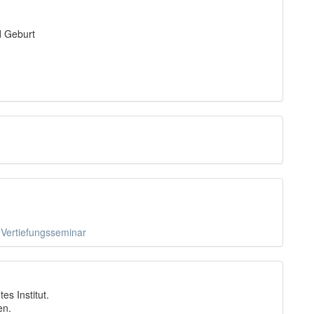
d Geburt
 Vertiefungsseminar
s Institut.
en.