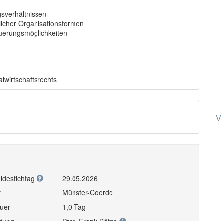
gsverhältnissen
tlicher Organisationsformen
erungsmöglichkeiten
lwirtschaftsrechts
V
ldestichtag
29.05.2026
t
Münster-Coerde
uer
1,0 Tag
itung
Prof. Frank Bätge