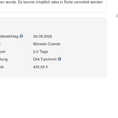
 wurde. Es konnte inhaltlich alles in Ruhe vermittelt werden
F
ldestichtag
26.08.2026
t
Münster-Coerde
uer
2,0 Tage
itung
Dirk Farchmin
eis
425,00 €