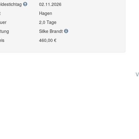
ldestichtag
02.11.2026
t
Hagen
uer
2,0 Tage
itung
Silke Brandt
eis
460,00 €
V