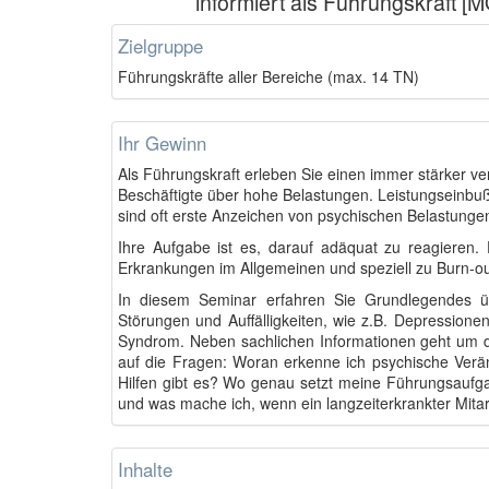
informiert als Führungskraft [M
Zielgruppe
Führungskräfte aller Bereiche (max. 14 TN)
Ihr Gewinn
Als Führungskraft erleben Sie einen immer stärker ver
Beschäftigte über hohe Belastungen.
Leistungseinbu
sind oft erste Anzeichen von psychischen Belastunge
Ihre
Aufgabe ist es, darauf adäquat zu reagieren.
Erkrankungen im Allgemeinen und speziell zu Burn-ou
In diesem Seminar erfahren Sie Grundlegendes
ü
Störungen und Auffälligkeiten, wie z.B. Depression
Syndrom. Neben sachlichen Informationen geht um d
auf die Fragen: Woran erkenne ich psychische Ver
Hilfen gibt es? Wo genau setzt meine Führungsaufga
und was mache ich, wenn ein langzeiterkrankter Mita
Inhalte