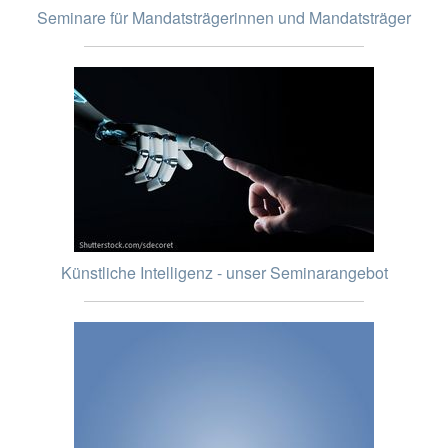
Seminare für Mandatsträgerinnen und Mandatsträger
Künstliche Intelligenz - unser Seminarangebot