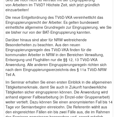
von Arbeitern im TVöD? Höchste Zeit, sich jetzt gründlich
einzuarbeiten!
Die neue Entgeltordnung des TVöD-VKA vereinheitlicht das
Eingruppierungsrecht der Arbeiter. Es gelten bundesweit
einheitliche allgemeine Grundregeln zur Eingruppierung, wie Sie
sie bisher nur von der BAT-Eingruppierung kannten.
Darüber hinaus sind aber für NRW weitreichende
Besonderheiten zu beachten. Aus den neuen
Eingruppierungsregeln des TVöD-VKA finden für die
kommunalen Arbeiter in NRW in den Bereichen Verwaltung,
Entsorgung und Flughäfen nur die §§ 12, 13 TVöD-VKA
Anwendung. Alle anderen Eingruppierungsregeln richten sich
nach dem Eingruppierungsverzeichnis des § 11a TVöD-NRW
Teil A.
Im Seminar erhalten Sie einen ersten Einblick in die allgemeinen
Tätigkeitsmerkmale, damit Sie auch in Zukunft handwerkliche
Tätigkeiten sicher eingruppieren können. Die Anwendung wird
anhand eigener Fallbearbeitung (in Einzel-oder Gruppenarbeit)
weiter vertieft. Dazu können Sie einen anonymisierten Fall bis 14
Tage vor Semianrbeginn einreicehn. Die Referentin wählt aus
den eingereichten Fällen ein bis zwei Fälle aus, die im Rahmen
des Semianrs gemeinsam besprochen und -soweit möglich-