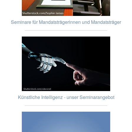
Seminare für Mandatsträgerinnen und Mandatsträger
Künstliche Intelligenz - unser Seminarangebot