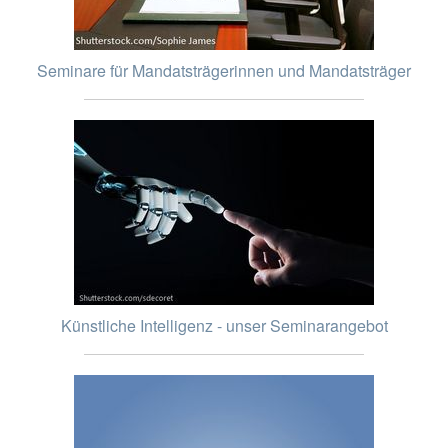
Seminare für Mandatsträgerinnen und Mandatsträger
Künstliche Intelligenz - unser Seminarangebot