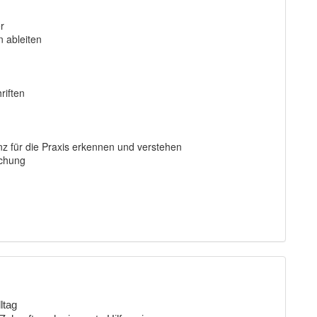
r
 ableiten
iften
z für die Praxis erkennen und verstehen
uchung
ltag