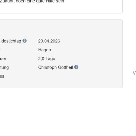
ukunft noch eine gute Hilfe sein
ldestichtag
29.04.2026
t
Hagen
uer
2,0 Tage
itung
Christoph Gottheil
V
eis